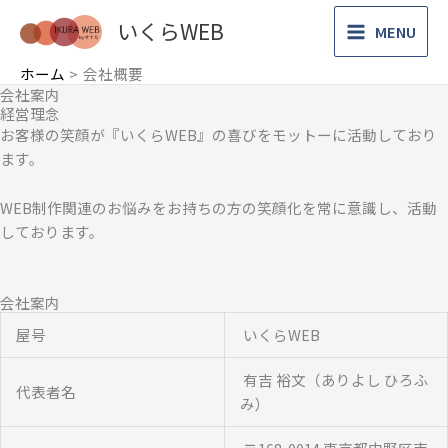
内
いくらWEB
MENU
容
を
ホーム
会社概要
ス
会社案内
キ
経営理念
ッ
お客様の笑顔が『いくらWEB』の喜びをモットーに活動しており
プ
ます。
WEB制作関連のお悩みをお持ちの方の笑顔化を常に意識し、活動
しております。
会社案内
屋号
いくらWEB
有吉 裕文（ありよし ひろふ
代表者名
み）