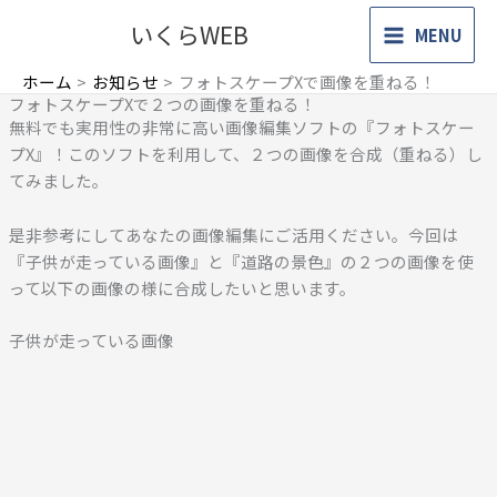
内
いくらWEB
MENU
容
を
ホーム
お知らせ
フォトスケープXで画像を重ねる！
ス
フォトスケープXで２つの画像を重ねる！
キ
無料でも実用性の非常に高い画像編集ソフトの『フォトスケー
ッ
プX』！このソフトを利用して、２つの画像を合成（重ねる）し
プ
てみました。
是非参考にしてあなたの画像編集にご活用ください。
今回は
『子供が走っている画像』と『道路の景色』の２つの画像を使
って以下の画像の様に合成したいと思います。
子供が走っている画像