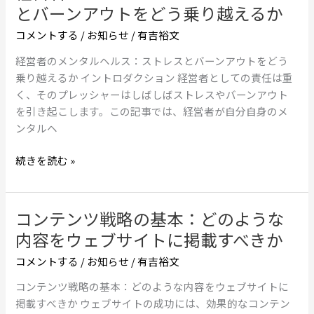
営
とバーンアウトをどう乗り越えるか
プ
者
ラ
コメントする
/
お知らせ
/
有吉裕文
の
イ
メ
経営者のメンタルヘルス：ストレスとバーンアウトをどう
ベ
ン
乗り越えるか イントロダクション 経営者としての責任は重
ー
タ
く、そのプレッシャーはしばしばストレスやバーンアウト
ト
ル
を引き起こします。この記事では、経営者が自分自身のメ
の
ヘ
ンタルヘ
境
ル
界
ス：
続きを読む »
を
ス
ど
ト
う
レ
コンテンツ戦略の基本：どのような
コ
引
ス
ン
く
内容をウェブサイトに掲載すべきか
と
テ
か
バ
コメントする
/
お知らせ
/
有吉裕文
ン
ー
ツ
コンテンツ戦略の基本：どのような内容をウェブサイトに
ン
戦
掲載すべきか ウェブサイトの成功には、効果的なコンテン
ア