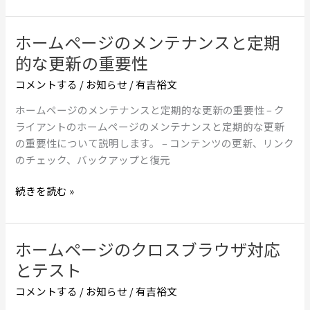
掲
テ
載
リ
ホームページのメンテナンスと定期
ホ
す
ン
ー
べ
的な更新の重要性
グ
ム
き
と
コメントする
/
お知らせ
/
有吉裕文
ペ
か
感
ー
ホームページのメンテナンスと定期的な更新の重要性 – ク
情
ジ
ライアントのホームページのメンテナンスと定期的な更新
へ
の
の重要性について説明します。 – コンテンツの更新、リンク
の
メ
のチェック、バックアップと復元
訴
ン
求
テ
続きを読む »
ナ
ン
ス
ホームページのクロスブラウザ対応
ホ
と
ー
とテスト
定
ム
期
コメントする
/
お知らせ
/
有吉裕文
ペ
的