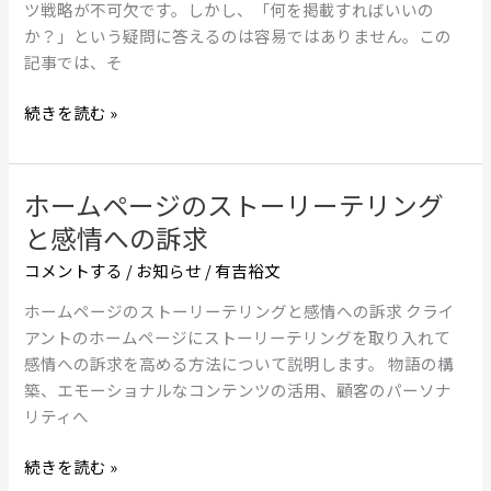
略
ツ戦略が不可欠です。しかし、「何を掲載すればいいの
ウ
の
か？」という疑問に答えるのは容易ではありません。この
ト
基
記事では、そ
を
本：
ど
ど
続きを読む »
う
の
乗
よ
り
う
ホームページのストーリーテリング
ホ
越
な
ー
え
と感情への訴求
内
ム
る
容
コメントする
/
お知らせ
/
有吉裕文
ペ
か
を
ー
ホームページのストーリーテリングと感情への訴求 クライ
ウ
ジ
アントのホームページにストーリーテリングを取り入れて
ェ
の
感情への訴求を高める方法について説明します。 物語の構
ブ
ス
築、エモーショナルなコンテンツの活用、顧客のパーソナ
サ
ト
リティへ
イ
ー
ト
リ
続きを読む »
に
ー