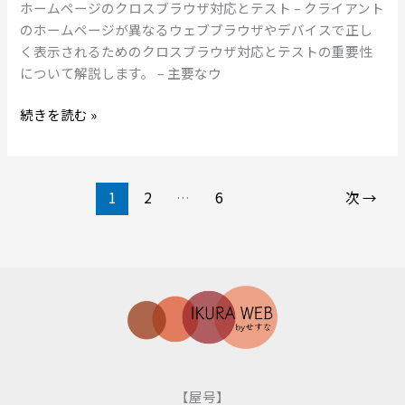
ー
ホームページのクロスブラウザ対応とテスト – クライアント
な
ジ
のホームページが異なるウェブブラウザやデバイスで正し
更
の
く表示されるためのクロスブラウザ対応とテストの重要性
新
ク
について解説します。 – 主要なウ
の
ロ
重
ス
続きを読む »
要
ブ
性
ラ
ウ
1
2
…
6
次
→
ザ
対
応
と
テ
ス
ト
【屋号】