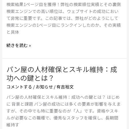
つ
1
検索結果1ページ目を獲得！弊社の検索順位実績とその裏側
オ
の
ペ
検索エンジンでの高い順位は、ウェブサイトの成功におい
ン
解
ー
て非常に重要です。この記事では、弊社がどのようにして
ラ
決
ジ
検索エンジンの1ページ目にランクインしたのか、その実績
イ
策
目
と具体
ン
を
マ
獲
続きを読む »
ー
得！
ケ
弊
テ
社
パン屋の人材確保とスキル維持：成
パ
ィ
の
ン
ン
功への鍵とは？
検
屋
グ
索
コメントする
/
お知らせ
/
有吉裕文
の
戦
順
人
略
パン屋の人材確保とスキル維持：成功への鍵とは？ はじめ
位
材
に 背景と課題 パン屋の成功には多くの要素が影響を与えま
実
確
すが、その中でも特に重要なのが「人」です。資格やスキ
績
保
ルが必要なこの職種で、優秀なスタッフを確保し、長期間
と
と
維持す
そ