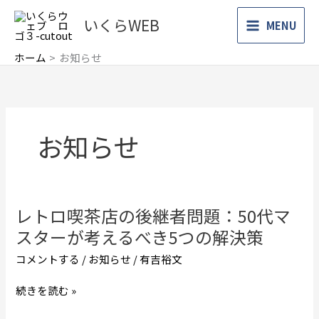
内
いくらWEB
容
MENU
を
ホーム
お知らせ
ス
キ
ッ
プ
お知らせ
レトロ喫茶店の後継者問題：50代マ
レ
ト
スターが考えるべき5つの解決策
ロ
コメントする
/
お知らせ
/
有吉裕文
喫
茶
続きを読む »
店
の