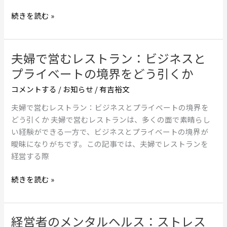
ス
の
キ
続きを読む »
裏
ル
側
維
持：
夫婦で営むレストラン：ビジネスと
夫
成
婦
プライベートの境界をどう引くか
功
で
へ
コメントする
/
お知らせ
/
有吉裕文
営
の
む
夫婦で営むレストラン：ビジネスとプライベートの境界を
鍵
レ
どう引くか 夫婦で営むレストランは、多くの面で素晴らし
と
ス
い経験ができる一方で、ビジネスとプライベートの境界が
は？
ト
曖昧になりがちです。この記事では、夫婦でレストランを
ラ
経営する際
ン：
ビ
続きを読む »
ジ
ネ
ス
経営者のメンタルヘルス：ストレス
経
と