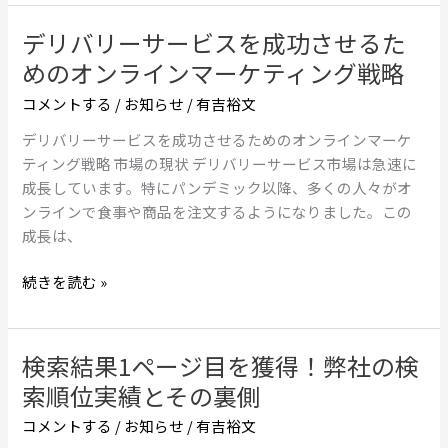
後
デリバリーサービスを成功させるた
デ
継
リ
めのオンラインマーケティング戦略
者
バ
問
コメントする
/
お知らせ
/
有吉裕文
リ
題：
ー
50
デリバリーサービスを成功させるためのオンラインマーケ
サ
代
ティング戦略 市場の現状 デリバリーサービス市場は急速に
ー
マ
成長しています。特にパンデミック以降、多くの人々がオ
ビ
ス
ンラインで食事や商品を注文するようになりました。この
ス
タ
成長は、
を
ー
成
続きを読む »
が
功
考
さ
え
せ
る
検索結果1ページ目を獲得！弊社の検
検
る
べ
索
索順位実績とその裏側
た
き
結
め
コメントする
/
お知らせ
/
有吉裕文
5
果
の