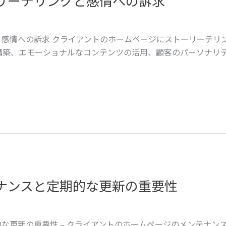
リーテリングと感情への訴求
感情への訴求 クライアントのホームページにストーリーテリ
構築、エモーショナルなコンテンツの活用、顧客のパーソナリ
ナンスと定期的な更新の重要性
な更新の重要性 – クライアントのホームページのメンテナン