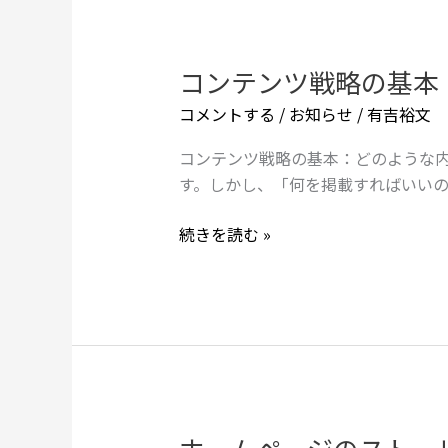
う
ト
引
レ
く
ス
コンテンツ戦略の基本
コ
か
と
ン
コメントする
/
お知らせ
/
有吉裕文
バ
テ
ー
ン
コンテンツ戦略の基本：どのような内
ン
ツ
す。しかし、「何を掲載すればいい
ア
戦
ウ
略
続きを読む »
ト
の
を
基
ど
本：
う
ど
乗
の
り
よ
越
う
え
な
ホ