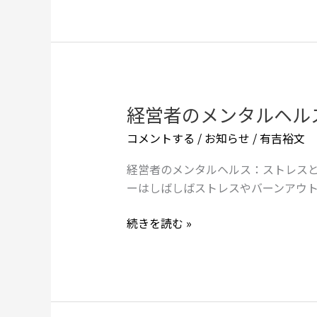
ン：
ビ
ジ
ネ
ス
と
経営者のメンタルヘル
経
プ
営
コメントする
/
お知らせ
/
有吉裕文
ラ
者
イ
の
経営者のメンタルヘルス：ストレスと
ベ
メ
ーはしばしばストレスやバーンアウ
ー
ン
ト
タ
続きを読む »
の
ル
境
ヘ
界
ル
を
ス：
ど
ス