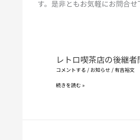
す。是非ともお気軽にお問合せ
レトロ喫茶店の後継者
レ
ト
コメントする
/
お知らせ
/
有吉裕文
ロ
喫
続きを読む »
茶
店
の
後
継
者
問