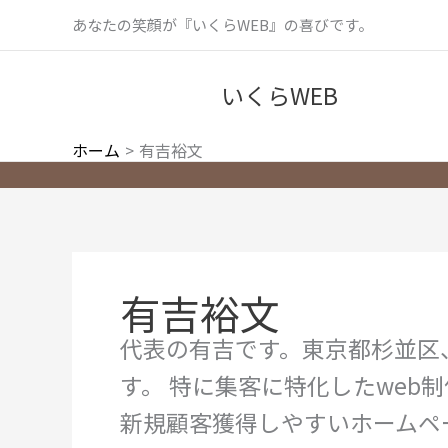
内
あなたの笑顔が『いくらWEB』の喜びです。
容
を
いくらWEB
ス
キ
ッ
ホーム
有吉裕文
プ
有吉裕文
代表の有吉です。東京都杉並区
す。 特に集客に特化したweb
新規顧客獲得しやすいホームペ