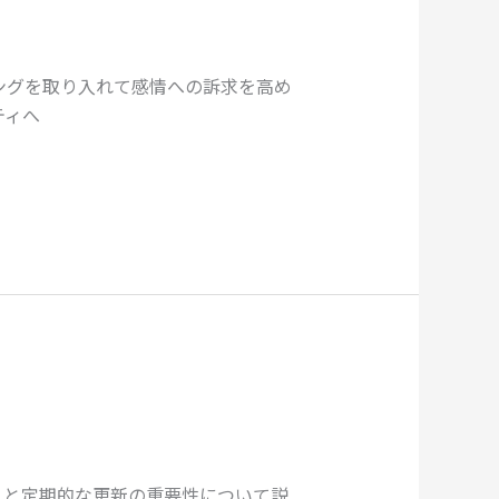
ングを取り入れて感情への訴求を高め
ティへ
スと定期的な更新の重要性について説