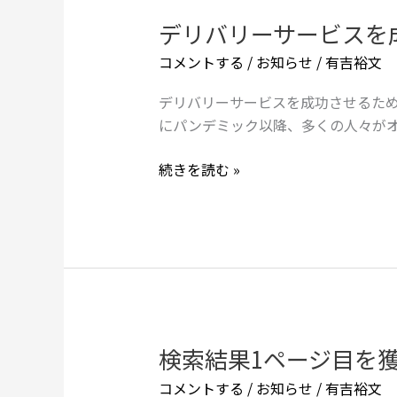
題：
デリバリーサービスを
デ
50
リ
コメントする
/
お知らせ
/
有吉裕文
代
バ
マ
リ
デリバリーサービスを成功させるため
ス
ー
にパンデミック以降、多くの人々が
タ
サ
ー
ー
続きを読む »
が
ビ
考
ス
え
を
る
成
べ
功
き
さ
5
せ
つ
る
検索結果1ページ目を
検
の
た
索
コメントする
/
お知らせ
/
有吉裕文
解