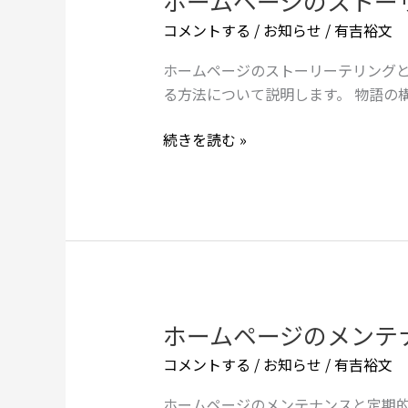
ホームページのストー
る
内
ー
コメントする
/
お知らせ
/
有吉裕文
か
容
ム
を
ペ
ホームページのストーリーテリングと
ウ
ー
る方法について説明します。 物語の
ェ
ジ
ブ
の
続きを読む »
サ
ス
イ
ト
ト
ー
に
リ
掲
ー
載
テ
す
リ
べ
ン
ホームページのメンテ
ホ
き
グ
ー
コメントする
/
お知らせ
/
有吉裕文
か
と
ム
感
ペ
ホームページのメンテナンスと定期的