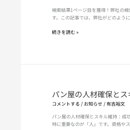
め
結
決
の
果
検索結果1ページ目を獲得！弊社の検
策
オ
1
す。この記事では、弊社がどのように
ン
ペ
ラ
ー
続きを読む »
イ
ジ
ン
目
マ
を
ー
獲
ケ
得！
テ
弊
ィ
社
ン
の
パン屋の人材確保とス
パ
グ
検
ン
コメントする
/
お知らせ
/
有吉裕文
戦
索
屋
略
順
の
パン屋の人材確保とスキル維持：成功
位
人
特に重要なのが「人」です。資格や
実