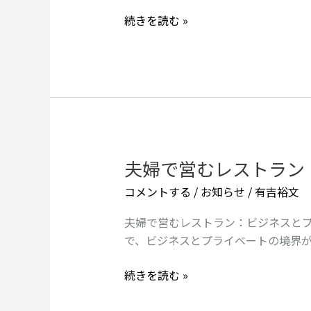
材
績
確
続きを読む »
と
保
そ
と
の
ス
裏
キ
側
ル
維
持：
成
夫婦で営むレストラン
夫
功
婦
コメントする
/
お知らせ
/
有吉裕文
へ
で
の
営
夫婦で営むレストラン：ビジネスとプ
鍵
む
で、ビジネスとプライベートの境界
と
レ
は？
ス
続きを読む »
ト
ラ